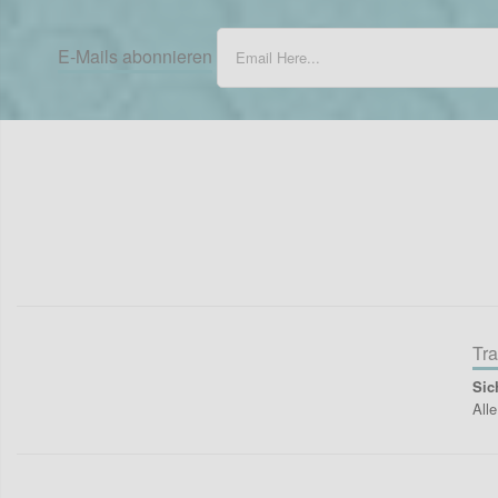
E-Mails abonnieren
Tra
Sic
All