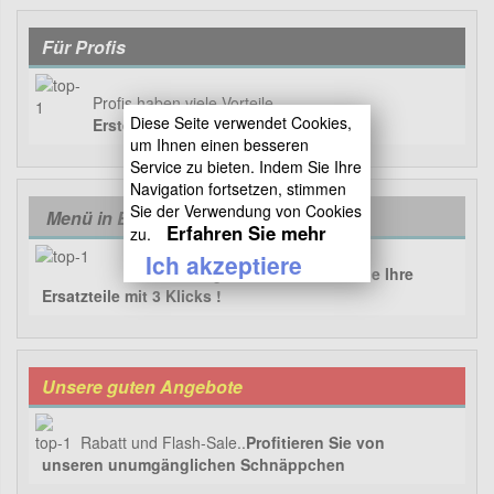
Für Profis
Profis haben viele Vorteile..
Diese Seite verwendet Cookies,
Erstellen Sie Ihr Pro-Konto
um Ihnen einen besseren
Service zu bieten. Indem Sie Ihre
Navigation fortsetzen, stimmen
Sie der Verwendung von Cookies
Menü in Bildern
Erfahren Sie mehr
zu.
Ich akzeptiere
Unser Katalog in Bildern..
Finden Sie Ihre
Ersatzteile mit 3 Klicks !
Unsere guten Angebote
Rabatt und Flash-Sale..
Profitieren Sie von
unseren unumgänglichen Schnäppchen