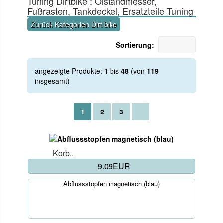
Tuning Dirtbike : Ölstandmesser,
Fußrasten, Tankdeckel, Ersatzteile Tuning
Zurück Kategorien Dirt bike
Sortierung:
angezeigte Produkte:
1
bis
48
(von
119
insgesamt)
1
2
3
Korb..
9.09EUR
Abflussstopfen magnetisch (blau)