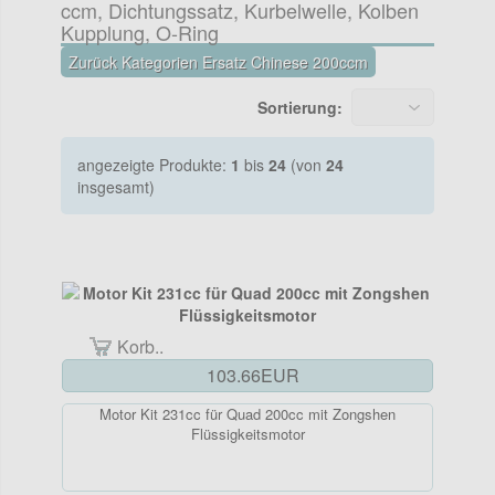
ccm, Dichtungssatz, Kurbelwelle, Kolben
Kupplung, O-Ring
Zurück Kategorien Ersatz Chinese 200ccm
Sortierung:
angezeigte Produkte:
1
bis
24
(von
24
insgesamt)
Korb..
103.66EUR
Motor Kit 231cc für Quad 200cc mit Zongshen
Flüssigkeitsmotor