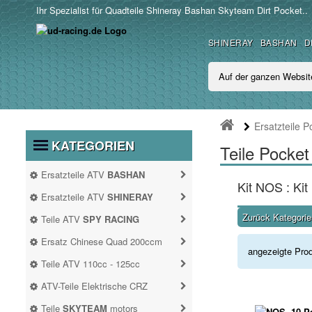
Ihr Spezialist für Quadteile Shineray Bashan Skyteam Dirt Pocket..
SHINERAY
BASHAN
D
Ersatzteile P
KATEGORIEN
Teile Pocke
Ersatzteile ATV
BASHAN
Kit NOS : K
BASHAN 250CC BS250S11
Ersatzteile ATV
SHINERAY
SHINERAY 200STIIE UND
Zurück Kategori
Teile ATV
SPY RACING
STIIEB
ATV SPY350F3
Ersatz Chinese Quad 200ccm
angezeigte Pro
ERSATZ CHINESE QUAD
Teile ATV 110cc - 125cc
200CCM
TEILE ATV 110CC -
ATV SPY250F1
ATV-Teile Elektrische CRZ
SHINERAY 250 STXE
Antrieb
125CC
ATV-TEILE
Teile
SKYTEAM
motors
Auspuff