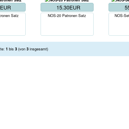
4EUR
15.30EUR
5
ronen Satz
NOS-20 Patronen Satz
NOS-Set 
kte:
1
bis
3
(von
3
insgesamt)