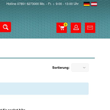
Hotline 07851 6273000 Mo. - Fr. > 9:00 - 13:00 Uhr
0
Sortierung: