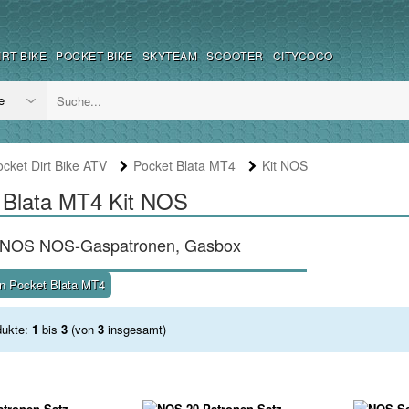
IRT BIKE
POCKET BIKE
SKYTEAM
SCOOTER
CITYCOCO
ocket Dirt Bike ATV
Pocket Blata MT4
Kit NOS
t Blata MT4 Kit NOS
it NOS NOS-Gaspatronen, Gasbox
en Pocket Blata MT4
dukte:
1
bis
3
(von
3
insgesamt)