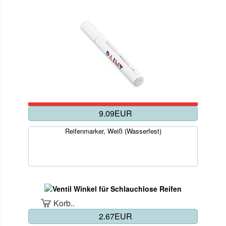
9.09EUR
Reifenmarker, Weiß (Wasserfest)
Korb..
2.67EUR