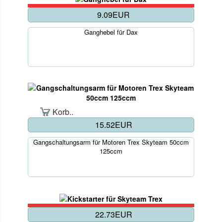
9.09EUR
Ganghebel für Dax
Korb..
15.52EUR
Gangschaltungsarm für Motoren Trex Skyteam 50ccm
125ccm
22.73EUR