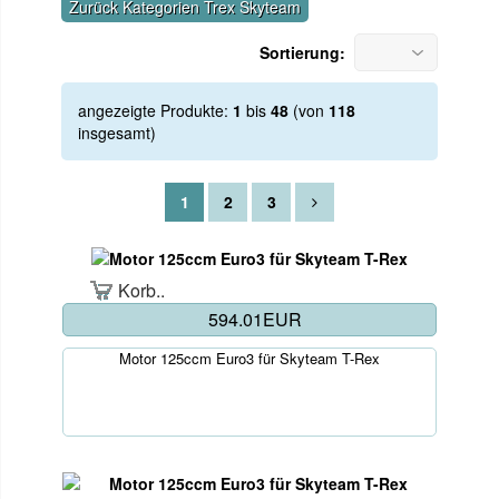
Zurück Kategorien Trex Skyteam
Sortierung:
angezeigte Produkte:
1
bis
48
(von
118
insgesamt)
1
2
3
Korb..
594.01EUR
Motor 125ccm Euro3 für Skyteam T-Rex