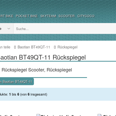
IRT BIKE
POCKET BIKE
SKYTEAM
SCOOTER
CITYCOCO
n teile
Baotian BT49QT-11
Rückspiegel
 Baotian BT49QT-11 Rückspiegel
: Rückspiegel Scooter, Rückspiegel
en Baotian BT49QT-11
dukte:
1
bis
6
(von
6
insgesamt)