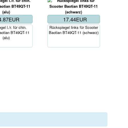
4.87EUR
17.44EUR
Korb..
el l./r. für chin.
Rückspiegel links für Scooter
aotian BT49QT-11
Baotian BT49QT-11 (schwarz)
(alu)