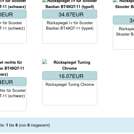
40EUR
34.87EUR
Korb..
3
r für Scooter
Rückspiegel l-r für Scooter
-11 (schwarz)
Baotian BT49QT-11 (type4)
Rückspieg
Skooter B
16.07EUR
44EUR
Rückspiegel Tuning Chrome
hts für Scooter
-11 (schwarz)
kte:
1
bis
6
(von
6
insgesamt)