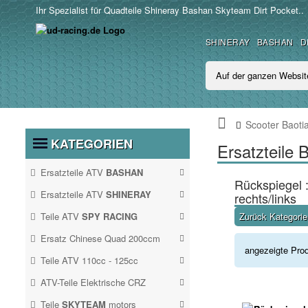
Ihr Spezialist für Quadteile Shineray Bashan Skyteam Dirt Pocket..
SHINERAY
BASHAN
D
Scooter Baotia
KATEGORIEN
Ersatzteile
Ersatzteile ATV
BASHAN
Rückspiegel 
BASHAN 250CC BS250S11
Ersatzteile ATV
SHINERAY
rechts/links
SHINERAY 200STIIE UND
Teile ATV
SPY RACING
Zurück Kategori
STIIEB
ATV SPY350F3
Ersatz Chinese Quad 200ccm
angezeigte Pro
ERSATZ CHINESE QUAD
Teile ATV 110cc - 125cc
200CCM
TEILE ATV 110CC -
ATV SPY250F1
ATV-Teile Elektrische CRZ
Antrieb
125CC
ATV-TEILE
Teile
SKYTEAM
motors
Auspuff