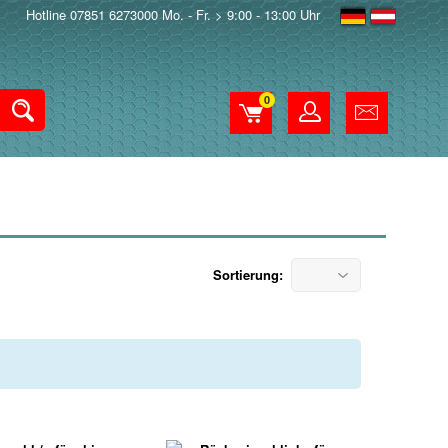
Hotline 07851 6273000 Mo. - Fr. > 9:00 - 13:00 Uhr
0
Sortierung: