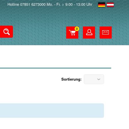
Hotline 07851 6273000 Mo. - Fr. > 9:00 - 13:00 Uhr
0
Sortierung: