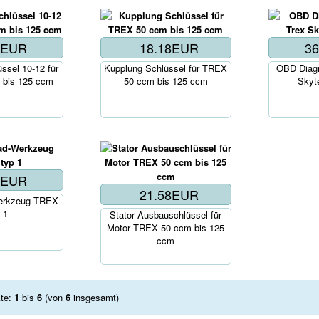
8EUR
18.18EUR
3
Korb..
Kor
ssel 10-12 für
Kupplung Schlüssel für TREX
OBD Diagn
bis 125 ccm
50 ccm bis 125 ccm
Skyt
9EUR
21.58EUR
erkzeug TREX
Korb..
 1
Stator Ausbauschlüssel für
Motor TREX 50 ccm bis 125
ccm
kte:
1
bis
6
(von
6
insgesamt)