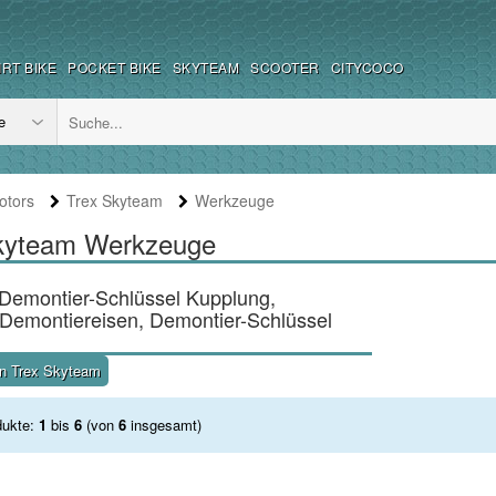
IRT BIKE
POCKET BIKE
SKYTEAM
SCOOTER
CITYCOCO
tors
Trex Skyteam
Werkzeuge
Skyteam Werkzeuge
Demontier-Schlüssel Kupplung,
emontiereisen, Demontier-Schlüssel
en Trex Skyteam
dukte:
1
bis
6
(von
6
insgesamt)