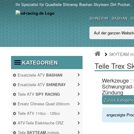
Ihr Spezialist für Quadteile Shineray Bashan Skyteam Dirt Pocket..
SHINERAY
BASHAN
D
SKYTEAM mo
KATEGORIEN
Teile Trex 
Ersatzteile ATV
BASHAN
Werkzeuge : 
BASHAN 250CC BS250S11
Ersatzteile ATV
SHINERAY
Schwungrad-D
SHINERAY 200STIIE UND
Zündung
Teile ATV
SPY RACING
STIIEB
ATV SPY350F3
Zurück Kategori
Ersatz Chinese Quad 200ccm
ERSATZ CHINESE QUAD
Teile ATV 110cc - 125cc
angezeigte Pro
200CCM
TEILE ATV 110CC -
ATV SPY250F1
ATV-Teile Elektrische CRZ
SHINERAY 250 STXE
Antrieb
125CC
ATV-TEILE
Teile
SKYTEAM
motors
Auspuff