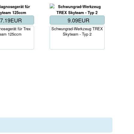
67.19EUR
9.09EUR
b..
osegerät für Trex
Schwungrad-Werkzeug TREX
eam 125ccm
Skyteam - Typ 2