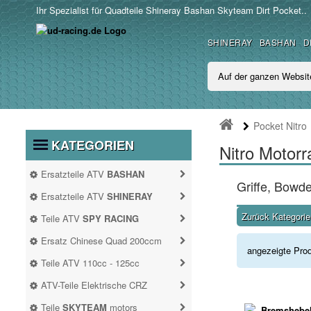
Ihr Spezialist für Quadteile Shineray Bashan Skyteam Dirt Pocket..
SHINERAY
BASHAN
D
Pocket Nitro
KATEGORIEN
Nitro Motorr
Ersatzteile ATV
BASHAN
Griffe, Bowd
BASHAN 250CC BS250S11
Ersatzteile ATV
SHINERAY
SHINERAY 200STIIE UND
Zurück Kategorien
Teile ATV
SPY RACING
STIIEB
ATV SPY350F3
Ersatz Chinese Quad 200ccm
angezeigte Pro
ERSATZ CHINESE QUAD
Teile ATV 110cc - 125cc
200CCM
TEILE ATV 110CC -
ATV SPY250F1
ATV-Teile Elektrische CRZ
SHINERAY 250 STXE
Antrieb
125CC
ATV-TEILE
Teile
SKYTEAM
motors
Auspuff