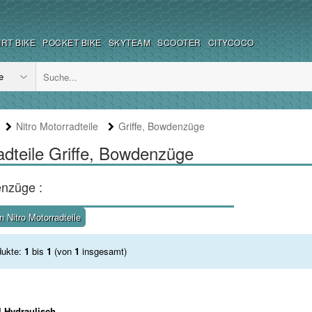
IRT BIKE
POCKET BIKE
SKYTEAM
SCOOTER
CITYCOCO
Nitro Motorradteile
Griffe, Bowdenzüge
adteile Griffe, Bowdenzüge
enzüge :
 Nitro Motorradteile
dukte:
1
bis
1
(von
1
insgesamt)