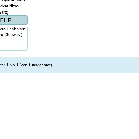
5EUR
raulisch vorn
tro (Schwarz)
kte:
1
bis
1
(von
1
insgesamt)