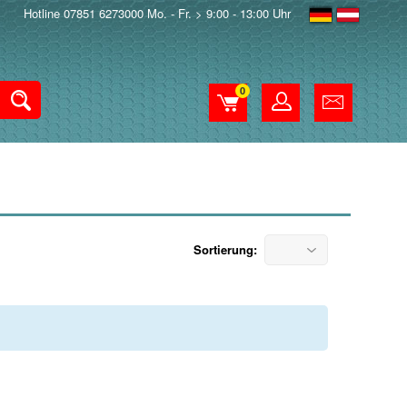
Hotline 07851 6273000 Mo. - Fr. > 9:00 - 13:00 Uhr
0
Sortierung: