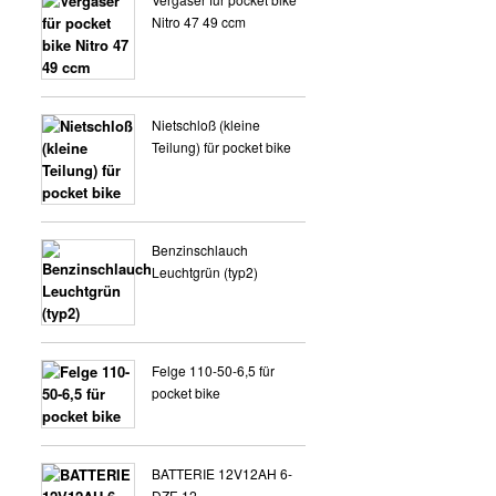
VERKLEIDUNG 8 ZOLL
Nitro 47 49 ccm
Nietschloß (kleine
Teilung) für pocket bike
Benzinschlauch
Leuchtgrün (typ2)
Felge 110-50-6,5 für
pocket bike
BATTERIE 12V12AH 6-
DZF-12